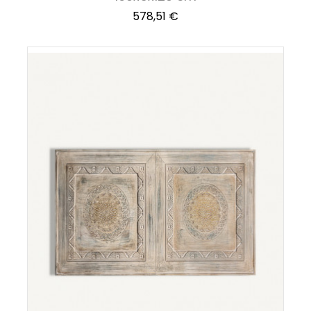
Precio
578,51 €