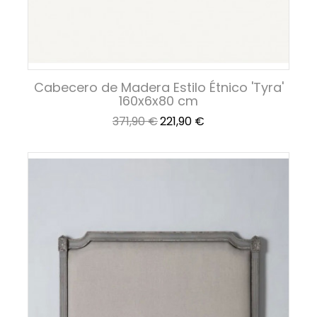
Cabecero de Madera Estilo Étnico 'Tyra'
160x6x80 cm
Precio
Precio
371,90 €
221,90 €
base