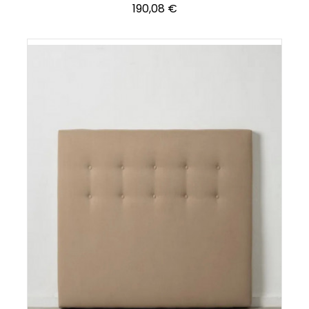
Precio
190,08 €