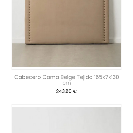
Cabecero Cama Beige Tejido 165x7x130
cm
Precio
243,80 €