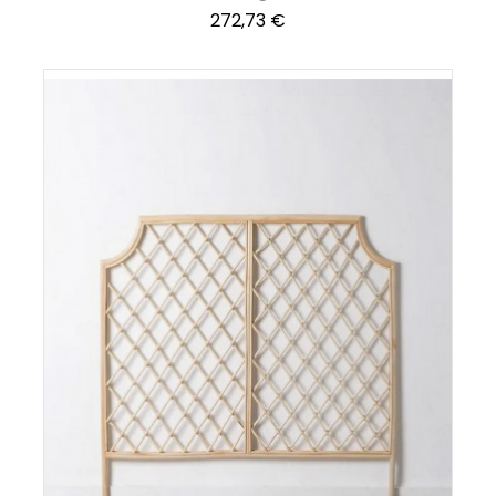
Precio
272,73 €