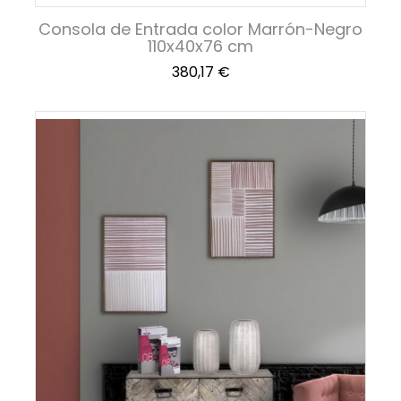
Consola de Entrada color Marrón-Negro
110x40x76 cm
Precio
380,17 €