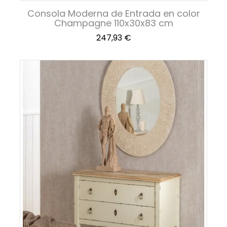
Consola Moderna de Entrada en color
Champagne 110x30x83 cm
Precio
247,93 €