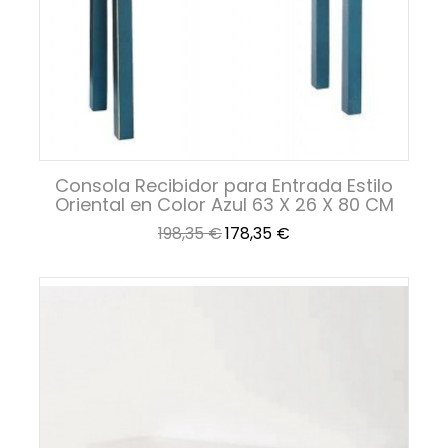
Consola Recibidor para Entrada Estilo
Oriental en Color Azul 63 X 26 X 80 CM
Precio
Precio
198,35 €
178,35 €
base