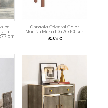
ta en
Consola Oriental Color
para
Marrón Moka 63x26x80 cm
4x77 cm
Precio
190,08 €