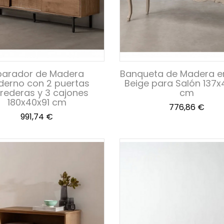
parador de Madera
Banqueta de Madera e
erno con 2 puertas
Beige para Salón 137
rederas y 3 cajones
cm
180x40x91 cm
Precio
776,86 €
Precio
991,74 €