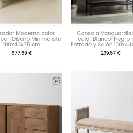
rador Moderno color
Consola Vanguardis
con Diseño Minimalista
color Blanco-Negro 
180x40x75 cm
Entrada y Salón 100x4
Precio
Precio
677,69 €
239,67 €