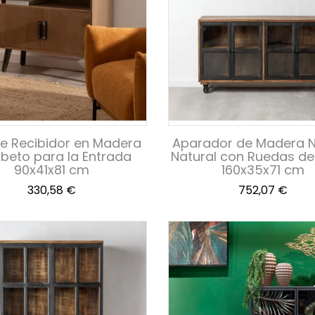
e Recibidor en Madera
Aparador de Madera 
beto para la Entrada
Natural con Ruedas de
90x41x81 cm
160x35x71 cm
Precio
Precio
330,58 €
752,07 €