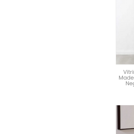
Vitr
Mader
Neg