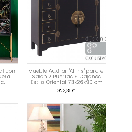
al con
Mueble Auxiliar 'Alrhis' para el
dera
Salón 2 Puertas 8 Cajones
c,
Estilo Oriental 73x26x90 cm
Precio
322,31 €