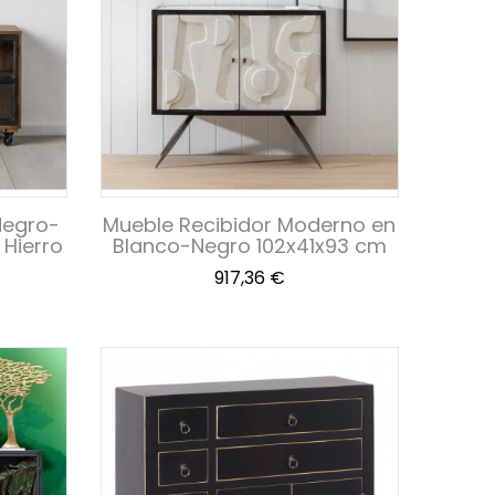
Negro-
Mueble Recibidor Moderno en
 Hierro
Blanco-Negro 102x41x93 cm
Precio
917,36 €