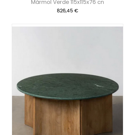
Mármol Verde 115x115x76 cn
Precio
826,45 €