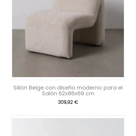
Sillón Beige con diseño moderno para el
Salón 62x86x69 cm
Precio
309,92 €