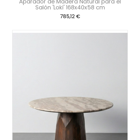
Aparador de Madera Natural para el
Salón 'Loki' 168x40x58 cm
Precio
785,12 €