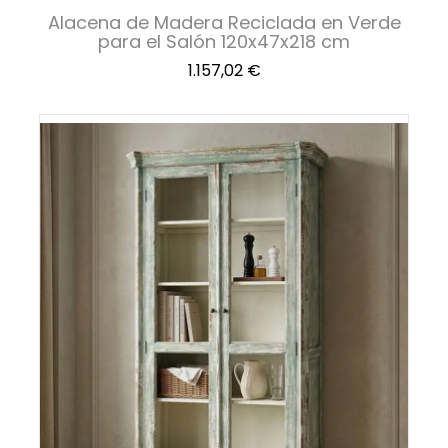
Alacena de Madera Reciclada en Verde
para el Salón 120x47x218 cm
Precio
1.157,02 €