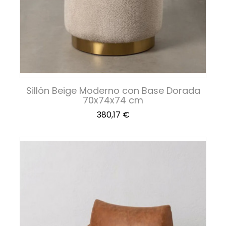
Sillón Beige Moderno con Base Dorada
70x74x74 cm
Precio
380,17 €