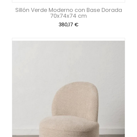
Sillón Verde Moderno con Base Dorada
70x74x74 cm
Precio
380,17 €