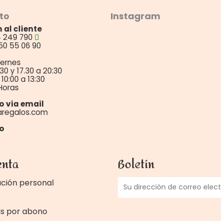
to
Instagram
 al cliente
4 249 790
50 55 06 90
iernes
:30 y 17.30 a 20:30
10:00 a 13:30
Horas
o via email
aregalos.com
o
enta
Boletín
ción personal
as por abono