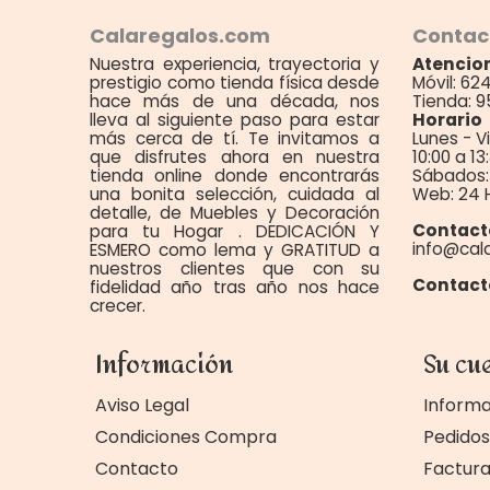
Calaregalos.com
Contac
Nuestra experiencia, trayectoria y
Atencion
prestigio como tienda física desde
Móvil: 62
hace más de una década, nos
Tienda: 9
lleva al siguiente paso para estar
Horario
más cerca de tí. Te invitamos a
Lunes - V
que disfrutes ahora en nuestra
10:00 a 13
tienda online donde encontrarás
Sábados: 
una bonita selección, cuidada al
Web: 24 
detalle, de Muebles y Decoración
Contact
para tu Hogar . DEDICACIÓN Y
info@cal
ESMERO como lema y GRATITUD a
nuestros clientes que con su
Contact
fidelidad año tras año nos hace
crecer.
Información
Su cu
Aviso Legal
Informa
Condiciones Compra
Pedidos
Contacto
Factur