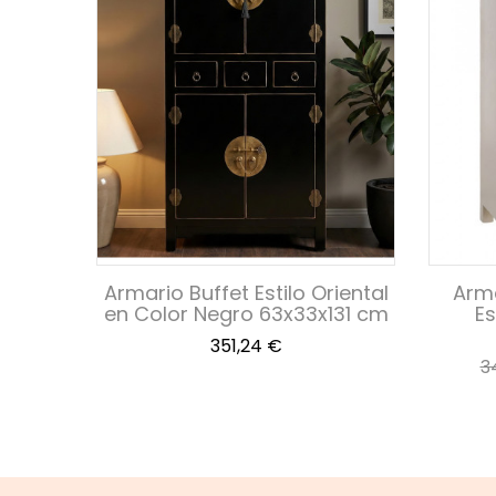
erno
Armario Buffet Estilo Oriental
Arma
llo
en Color Negro 63x33x131 cm
Es
Precio
351,24 €
P
3
b