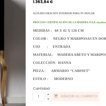
1.363,64 €
ALTA DECORACIÓN INTERIOR
PARA TU HOGAR
PROCESO CERTIFICACIÓN DE LA MADERA SVLK (madera certifica
MEDIDAS : 68 X 42 X 120 CM
COLOR : NEGRO Y MARIPOSAS EN DO
USO : ENTRADA
MATERIAL:
MADERA ABETO Y MARIPO
COLECCIÓN
:
HANNA
PIEZA : ARMARIO “CABINET”
ESTILO : MODERNO
Cantidad
AÑADIR AL CARRITO
