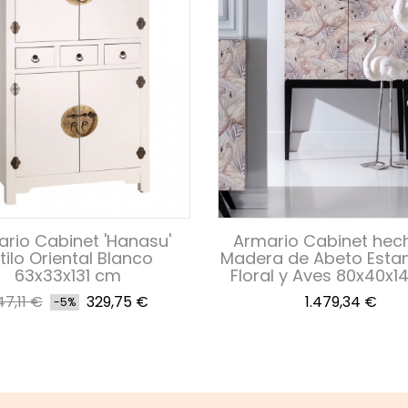
rio Cabinet 'Hanasu'
Armario Cabinet hec
tilo Oriental Blanco
Madera de Abeto Est
63x33x131 cm
Floral y Aves 80x40x
recio
Precio
Precio
47,11 €
329,75 €
1.479,34 €
-5%
ase