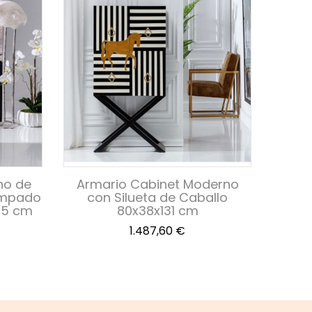
ho de
Armario Cabinet Moderno
Armar
ampado
con Silueta de Caballo
en Co
145 cm
80x38x131 cm
Precio
1.487,60 €