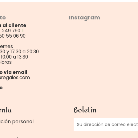
to
Instagram
 al cliente
4 249 790
50 55 06 90
iernes
:30 y 17.30 a 20:30
10:00 a 13:30
Horas
o via email
aregalos.com
o
enta
Boletín
ción personal