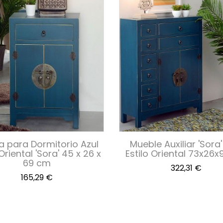
a para Dormitorio Azul
Mueble Auxiliar 'Sora'
 Oriental 'Sora' 45 x 26 x
Estilo Oriental 73x26
69 cm
Precio
322,31 €
Precio
165,29 €