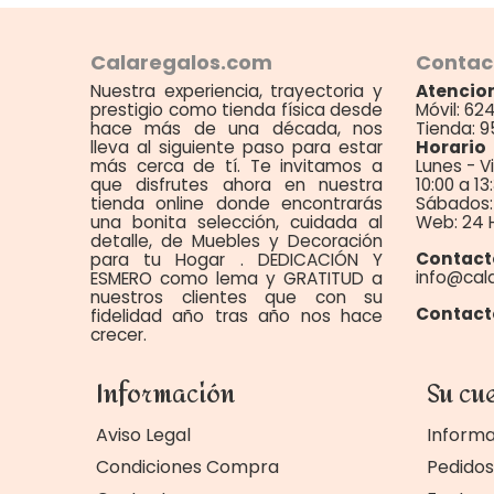
Calaregalos.com
Contac
Nuestra experiencia, trayectoria y
Atencion
prestigio como tienda física desde
Móvil: 62
hace más de una década, nos
Tienda: 9
lleva al siguiente paso para estar
Horario
más cerca de tí. Te invitamos a
Lunes - V
que disfrutes ahora en nuestra
10:00 a 13
tienda online donde encontrarás
Sábados: 
una bonita selección, cuidada al
Web: 24 
detalle, de Muebles y Decoración
Contact
para tu Hogar . DEDICACIÓN Y
info@cal
ESMERO como lema y GRATITUD a
nuestros clientes que con su
Contact
fidelidad año tras año nos hace
crecer.
Información
Su cu
Aviso Legal
Informa
Condiciones Compra
Pedidos