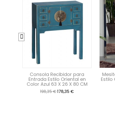
beto
Consola Recibidor para
Mesit
fecto
Entrada Estilo Oriental en
Estilo
,5 cm
Color Azul 63 X 26 X 80 CM
Precio
Precio
198,35 €
178,35 €
base