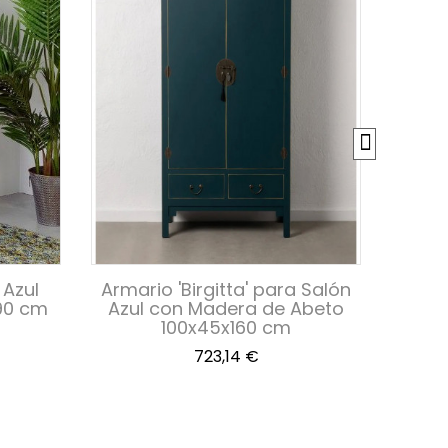
 Azul
Armario 'Birgitta' para Salón
Com
x90 cm
Azul con Madera de Abeto
Blan
100x45x160 cm
Enve
Precio
723,14 €