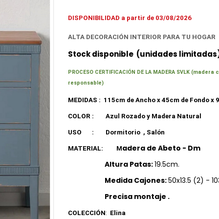
DISPONIBILIDAD a partir de 03/08/2026
ALTA DECORACIÓN INTERIOR
PARA TU HOGAR
Stock disponible (unidades limitadas)
PROCESO CERTIFICACIÓN DE LA MADERA SVLK (madera cert
responsable)
MEDIDAS :
115cm de Ancho x 45cm de Fondo x 
COLOR :
Azul Rozado y Madera Natural
USO
:
Dormitorio
, Salón
adera
de Abeto - Dm
MATERIAL:
M
Altura Patas:
19.5cm.
Medida Cajones:
50x13.5 (2) - 1
Precisa montaje
.
COLECCIÓN
:
Elina