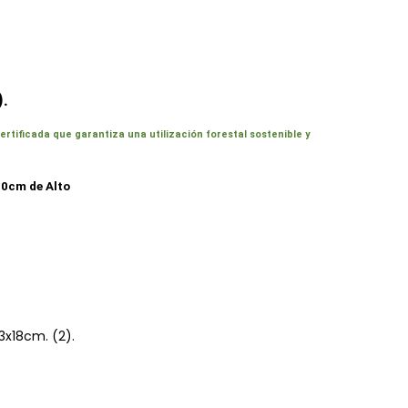
.
ificada que garantiza una utilización forestal sostenible y
90cm de Alto
03x18cm. (2).