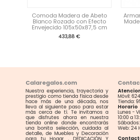
sa' en
Comoda Madera de Abeto
Armari
0x132
Blanco Rozado con Efecto
Mader
Envejecido 105x50x87,5 cm
Precio
433,88 €
Calaregalos.com
Contac
Nuestra experiencia, trayectoria y
Atencion
prestigio como tienda física desde
Móvil: 62
hace más de una década, nos
Tienda: 9
lleva al siguiente paso para estar
Horario
más cerca de tí. Te invitamos a
Lunes - V
que disfrutes ahora en nuestra
10:00 a 13
tienda online donde encontrarás
Sábados: 
una bonita selección, cuidada al
Web: 24 
detalle, de Muebles y Decoración
Contact
para tu Hogar . DEDICACIÓN Y