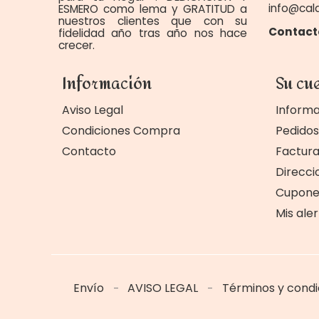
info@cal
ESMERO como lema y GRATITUD a
nuestros clientes que con su
Contact
fidelidad año tras año nos hace
crecer.
Información
Su cu
Aviso Legal
Informa
Condiciones Compra
Pedidos
Contacto
Factur
Direcci
Cupone
Mis ale
Envío
AVISO LEGAL
Términos y cond