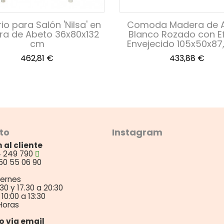
o para Salón 'Nilsa' en
Comoda Madera de 
a de Abeto 36x80x132
Blanco Rozado con E
cm
Envejecido 105x50x87
Precio
Precio
462,81 €
433,88 €
to
Instagram
 al cliente
4 249 790
50 55 06 90
iernes
:30 y 17.30 a 20:30
10:00 a 13:30
Horas
o via email