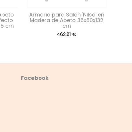
Abeto
Armario para Salón 'Nilsa' en
Com
fecto
Madera de Abeto 36x80x132
Blan
,5 cm
cm
Enve
Precio
462,81 €
Facebook