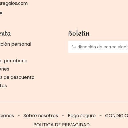
aregalos.com
o
enta
Boletín
ción personal
as por abono
ones
s de descuento
rtas
iciones
Sobre nosotros
Pago seguro
CONDICIO
POLITICA DE PRIVACIDAD