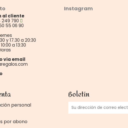
to
Instagram
 al cliente
4 249 790
50 55 06 90
iernes
:30 y 17.30 a 20:30
10:00 a 13:30
Horas
o via email
aregalos.com
o
enta
Boletín
ción personal
as por abono