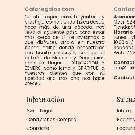
Calaregalos.com
Contac
Nuestra experiencia, trayectoria y
Atencion
prestigio como tienda física desde
Móvil: 62
hace más de una década, nos
Tienda: 9
lleva al siguiente paso para estar
Horario
más cerca de tí. Te invitamos a
Lunes - V
que disfrutes ahora en nuestra
10:00 a 13
tienda online donde encontrarás
Sábados: 
una bonita selección, cuidada al
Web: 24 
detalle, de Muebles y Decoración
Contact
para tu Hogar . DEDICACIÓN Y
info@cal
ESMERO como lema y GRATITUD a
nuestros clientes que con su
Contact
fidelidad año tras año nos hace
crecer.
Información
Su cu
Aviso Legal
Informa
Condiciones Compra
Pedidos
Contacto
Factur