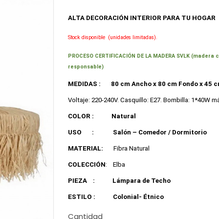
ALTA DECORACIÓN INTERIOR
PARA TU HOGAR
Stock disponible
(unidades limitadas).
PROCESO CERTIFICACIÓN DE LA MADERA SVLK (madera cert
responsable)
MEDIDAS :
80 cm Ancho x 80 cm Fondo x 45 c
Voltaje: 220-240V. Casquillo: E27. Bombilla: 1*40W m
COLOR :
Natural
USO
:
Salón – Comedor / Dormitorio
MATERIAL:
Fibra Natural
COLECCIÓN
: Elba
PIEZA
:
Lámpara de Techo
ESTILO :
Colonial- Étnico
Cantidad