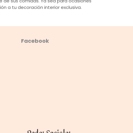
e de sus comidas. Ya sea para ocasiones
n a tu decoración interior exclusiva.
Facebook