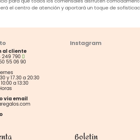
acio para que todos los comensales disfruten cómodament
á el centro de atención y aportará un toque de sofisticació
to
Instagram
 al cliente
4 249 790
50 55 06 90
iernes
:30 y 17.30 a 20:30
10:00 a 13:30
Horas
o via email
aregalos.com
o
enta
Boletín