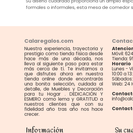
Su diseño cuadrado proporciona un amplio esp
formales o informales, esta mesa de comedor ser
Calaregalos.com
Contac
Nuestra experiencia, trayectoria y
Atencion
prestigio como tienda física desde
Móvil: 62
hace más de una década, nos
Tienda: 9
lleva al siguiente paso para estar
Horario
más cerca de tí. Te invitamos a
Lunes - V
que disfrutes ahora en nuestra
10:00 a 13
tienda online donde encontrarás
Sábados: 
una bonita selección, cuidada al
Web: 24 
detalle, de Muebles y Decoración
Contact
para tu Hogar . DEDICACIÓN Y
info@cal
ESMERO como lema y GRATITUD a
nuestros clientes que con su
Contact
fidelidad año tras año nos hace
crecer.
Información
Su cu