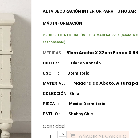
ALTA DECORACIÓN INTERIOR
PARA TU HOGAR
MÁS INFORMACIÓN
PROCESO CERTIFICACIÓN DE LA MADERA SVLK (madera cert
responsable)
51cm Ancho X 32cm Fondo X 6
MEDIDAS :
COLOR :
Blanco Rozado
USO
:
Dormitorio
adera
de Abeto, Altura pa
MATERIAL:
M
COLECCIÓN
:
Elina
PIEZA
:
Mesita Dormitorio
ESTILO :
Shabby Chic
Cantidad
AÑADIR AL CARRITO
