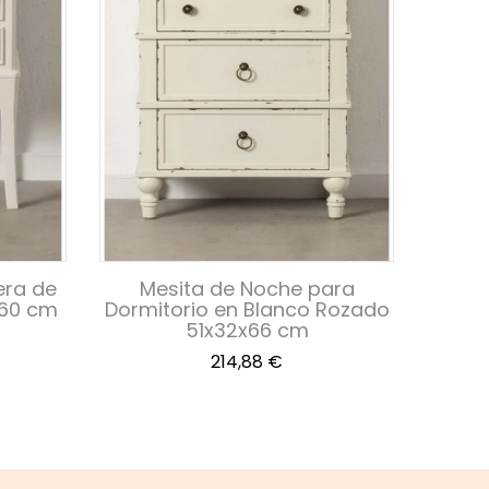
era de
Mesita de Noche para
Mes
x60 cm
Dormitorio en Blanco Rozado
Mad
51x32x66 cm
Precio
214,88 €