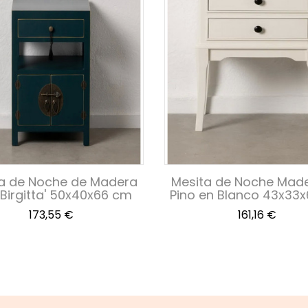
a de Noche de Madera
Mesita de Noche Mad
'Birgitta' 50x40x66 cm
Pino en Blanco 43x33
Precio
Precio
173,55 €
161,16 €