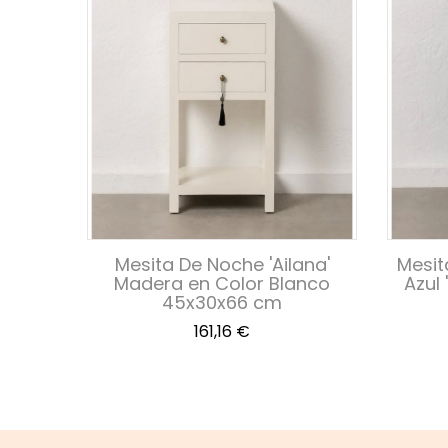
ara
Mesita De Noche 'Ailana'
Mesit
Rozado
Madera en Color Blanco
Azul 
45x30x66 cm
Precio
161,16 €