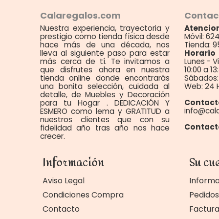
Calaregalos.com
Contac
Nuestra experiencia, trayectoria y
Atencion
prestigio como tienda física desde
Móvil: 62
hace más de una década, nos
Tienda: 9
lleva al siguiente paso para estar
Horario
más cerca de tí. Te invitamos a
Lunes - V
que disfrutes ahora en nuestra
10:00 a 13
tienda online donde encontrarás
Sábados: 
una bonita selección, cuidada al
Web: 24 
detalle, de Muebles y Decoración
Contact
para tu Hogar . DEDICACIÓN Y
info@cal
ESMERO como lema y GRATITUD a
nuestros clientes que con su
Contact
fidelidad año tras año nos hace
crecer.
Información
Su cu
Aviso Legal
Informa
Condiciones Compra
Pedidos
Contacto
Factur