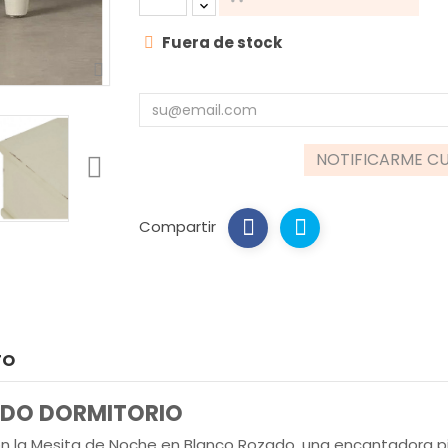
Fuera de stock
NOTIFICARME CU
Compartir
TO
ADO DORMITORIO
on la Mesita de Noche en Blanco Rozado, una encantadora p