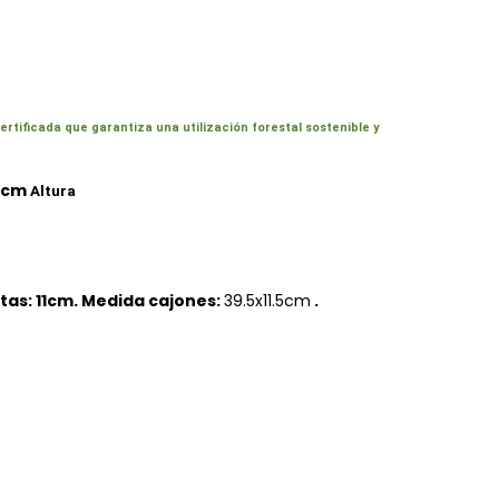
ificada que garantiza una utilización forestal sostenible y
6cm
Altura
tas: 11cm. Medida cajones:
39.5x11.5cm
.