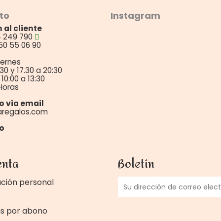
to
Instagram
 al cliente
4 249 790
50 55 06 90
iernes
:30 y 17.30 a 20:30
10:00 a 13:30
Horas
o via email
aregalos.com
o
enta
Boletín
ción personal
as por abono