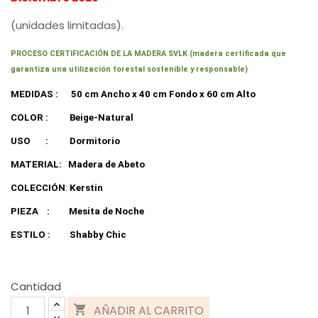
(unidades limitadas).
PROCESO CERTIFICACIÓN DE LA MADERA SVLK (madera certificada que
garantiza una utilización forestal sostenible y responsable)
MEDIDAS :
50 cm Ancho x 40 cm Fondo x 60 cm Alto
COLOR :
Beige-Natural
USO
:
Dormitorio
MATERIAL:
Madera de Abeto
COLECCIÓN
:
Kerstin
PIEZA
:
Mesita de Noche
ESTILO :
Shabby Chic
Cantidad
AÑADIR AL CARRITO
