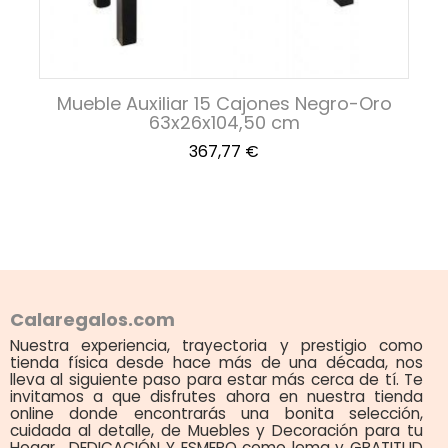
Mueble Auxiliar 15 Cajones Negro-Oro
63x26x104,50 cm
Precio
367,77 €
Calaregalos.com
Nuestra experiencia, trayectoria y prestigio como
tienda física desde hace más de una década, nos
lleva al siguiente paso para estar más cerca de tí. Te
invitamos a que disfrutes ahora en nuestra tienda
online donde encontrarás una bonita selección,
cuidada al detalle, de Muebles y Decoración para tu
Hogar . DEDICACIÓN Y ESMERO como lema y GRATITUD