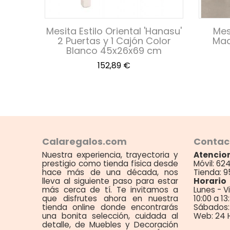
torio
Mesita Estilo Oriental 'Hanasu'
Mes
x65 cm
2 Puertas y 1 Cajón Color
Mad
Blanco 45x26x69 cm
Precio
152,89 €
Calaregalos.com
Contac
Nuestra experiencia, trayectoria y
Atencion
prestigio como tienda física desde
Móvil: 62
hace más de una década, nos
Tienda: 9
lleva al siguiente paso para estar
Horario
más cerca de tí. Te invitamos a
Lunes - V
que disfrutes ahora en nuestra
10:00 a 13
tienda online donde encontrarás
Sábados: 
una bonita selección, cuidada al
Web: 24 
detalle, de Muebles y Decoración