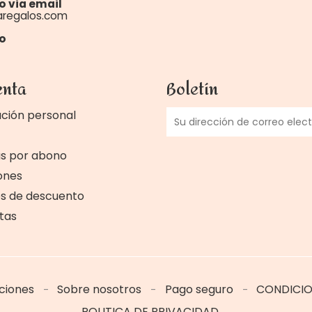
o via email
aregalos.com
o
enta
Boletín
ción personal
as por abono
ones
s de descuento
rtas
iciones
Sobre nosotros
Pago seguro
CONDICIO
POLITICA DE PRIVACIDAD