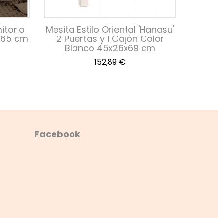
itorio
Mesita Estilo Oriental 'Hanasu'
Mes
x65 cm
2 Puertas y 1 Cajón Color
Mad
Blanco 45x26x69 cm
Precio
152,89 €
Facebook