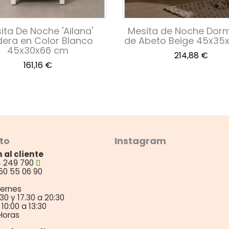
ita De Noche 'Ailana'
Mesita de Noche Dorm
era en Color Blanco
de Abeto Beige 45x35
45x30x66 cm
Precio
214,88 €
Precio
161,16 €
to
Instagram
 al cliente
4 249 790
50 55 06 90
iernes
:30 y 17.30 a 20:30
10:00 a 13:30
Horas