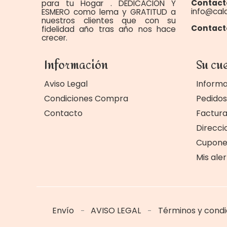
Contact
para tu Hogar . DEDICACIÓN Y
info@cal
ESMERO como lema y GRATITUD a
nuestros clientes que con su
Contact
fidelidad año tras año nos hace
crecer.
Información
Su cu
Aviso Legal
Informa
Condiciones Compra
Pedidos
Contacto
Factur
Direcci
Cupone
Mis ale
Envío
AVISO LEGAL
Términos y cond