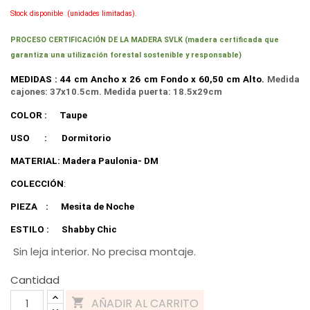
Stock disponible
(unidades limitadas).
PROCESO CERTIFICACIÓN DE LA MADERA SVLK (madera certificada que
garantiza una utilización forestal sostenible y responsable)
MEDIDAS : 44 cm Ancho x 26 cm Fondo x 60,50 cm Alto.
Medida
cajones: 37x10.5cm. Medida puerta: 18.5x29cm
COLOR :
Taupe
USO
:
Dormitorio
MATERIAL: Madera Paulonia- DM
COLECCIÓN
:
PIEZA
:
Mesita de Noche
ESTILO :
Shabby Chic
Sin leja interior. No precisa montaje.
Cantidad
AÑADIR AL CARRITO
